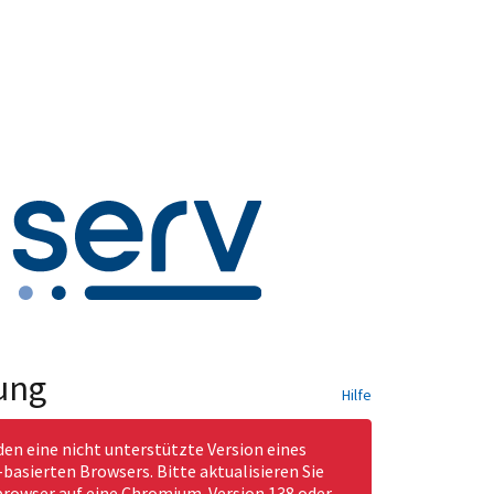
ung
Hilfe
den eine nicht unterstützte Version eines
asierten Browsers. Bitte aktualisieren Sie
rowser auf eine Chromium-Version 138 oder