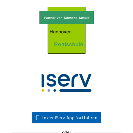
In der IServ-App fortfahren
oder