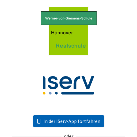
In der IServ-App fortfahren
oder